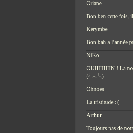
Oriane
Bon ben cette fois, i
Kerymbe
Bon bah a l’année p
NiKo
OUIIIIIIIIIN ! La not
(╯︵╰,)
Ohnoes
La tristitude :'(
Arthur
Toujours pas de not