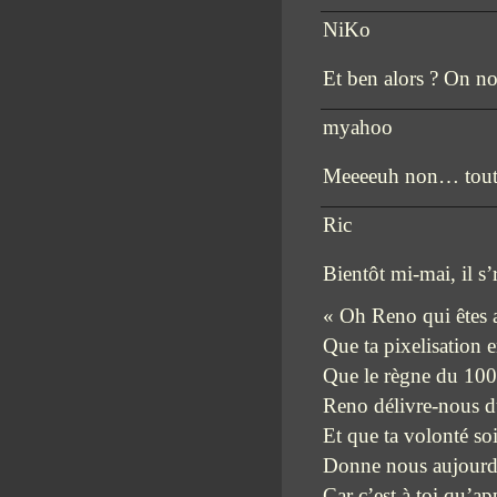
NiKo
Et ben alors ? On no
myahoo
Meeeeuh non… tout l
Ric
Bientôt mi-mai, il s’
« Oh Reno qui êtes 
Que ta pixelisation e
Que le règne du 100
Reno délivre-nous du
Et que ta volonté soi
Donne nous aujourd’h
Car c’est à toi qu’ap