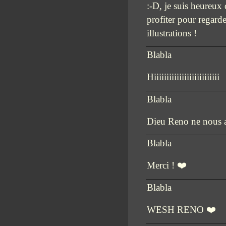
:-D, je suis heureux 
profiter pour regard
illustrations !
Blabla
Hiiiiiiiiiiiiiiiiiiiiiiiiii
Blabla
Dieu Reno ne nous a
Blabla
Merci ! ❤️
Blabla
WESH RENO ❤️