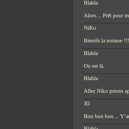
Blabla
Alors… Prêt pour me
NiKo
Bientôt la notasse !!
Blabla
On est là.
Blabla
Allez Niko prions ap
JD
Bon bon bon… Y’aura
Blabla