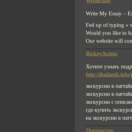
WriteEssay
Write My Essay – E
Fed up of typing « w
Would you like to ha
Our website will com
RickeyAcems
Хотите узнать под
http://thailandi.inf
экскурсии в паттай
экскурсии в паттай
экскурсии с описан
где купить экскурс
на экскурсии в пат
Donnascosy