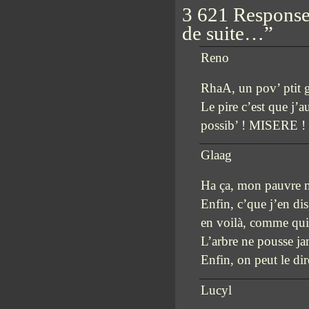
3 621 Responses
de suite…”
Reno
RhaA, un pov’ ptit g
Le pire c’est que j’a
possib’ ! MISERE !
Glaag
Ha ça, mon pauvre mo
Enfin, c’que j’en dis
en voilà, comme qui 
L’arbre ne pousse j
Enfin, on peut le di
Lucyl