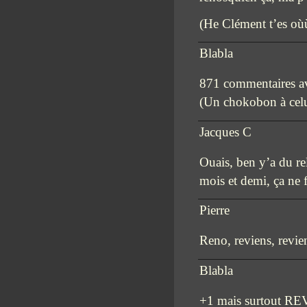
(He Clément t’es où
Blabla
871 commentaires ave
(Un chokobon à celu
Jacques C
Ouais, ben y’a du r
mois et demi, ça ne f
Pierre
Reno, reviens, revien
Blabla
+1 mais surtout 