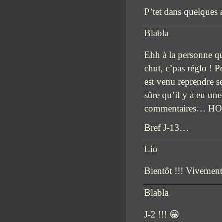
P’tet dans quelques
Blabla
Ehh à la personne 
chut, c’pas réglo ! P
est venu reprendre
sûre qu’il y a eu u
commentaires… HO
Bref J-13…
Lio
Bientôt !!! Vivement
Blabla
J-2 !!! 😀