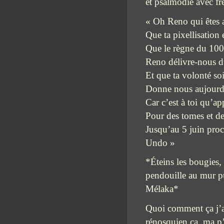
et psalmodie avec fr
« Oh Reno qui êtes 
Que ta pixellisation 
Que le règne du 100
Reno délivre-nous du
Et que ta volonté soi
Donne nous aujourd’h
Car c’est à toi qu’ap
Pour des tomes et d
Jusqu’au 5 juin proc
Undo »
*Éteins les bougies, 
pendouille au mur pui
Mélaka*
Quoi comment ça j’av
rénosquien ça, ma p’