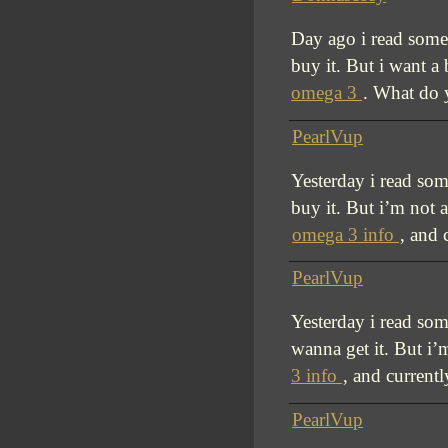
Day ago i read some
buy it. But i want a
omega 3
. What do 
PearlVup
Yesterday i read so
buy it. But i’m not a
omega 3 info
, and 
PearlVup
Yesterday i read som
wanna get it. But i’m
3 info
, and currentl
PearlVup