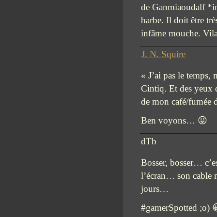
de Ganmiaoudalf *ins
barbe. Il doit être t
infâme mouche. Vila
J. N. Squire
« J’ai pas le temps,
Cintiq. Et des yeux 
de mon café/fumée de
Ben voyons… 😛
dTb
Bosser, bosser… c’es
l’écran… son cable n
jours…
#gamerSpotted ;o) 