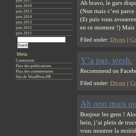
juin 2017
Ah bravo, le gars dispa
juin 2016
(Non mais c’est parce 
juin 2015
juin 2014
(Et puis vous avouere
juin 2013
en ce moment !) Mais 
juin 2012
juin 2011
Filed under:
Divers
|
Co
Meta
Y’a pas, wesh.
Connexion
Flux des publications
Recommend on Facebook
Flux des commentaires
Site de WordPress-FR
Filed under:
Divers
|
Co
Ah non mais qu
Bonjour les gens ! Alor
hein, j’ai plein de tru
vous montrer la moitié