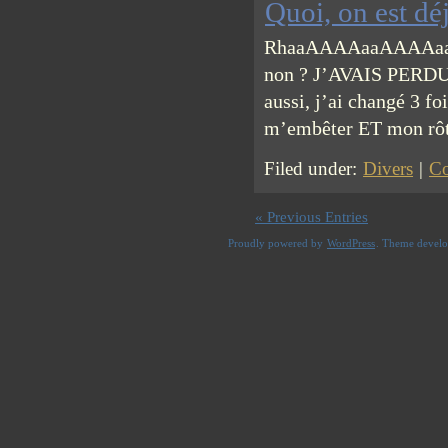
Quoi, on est déj
RhaaAAAAaaAAAAaaa. B
non ? J’AVAIS PERDU M
aussi, j’ai changé 3 fo
m’embêter ET mon rôti 
Filed under:
Divers
|
Co
« Previous Entries
Proudly powered by
WordPress
. Theme devel