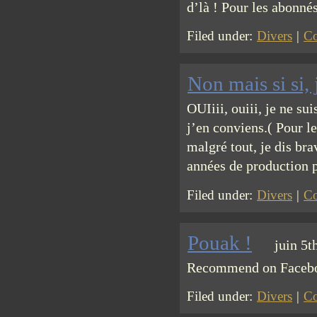
d’là ! Pour les abonné
Filed under:
Divers
|
Co
Non mais si si, 
OUIiii, ouiii, je ne sui
j’en conviens.( Pour le
malgré tout, je dis b
années de production p
Filed under:
Divers
|
Co
Pouak !
juin 5t
Recommend on Facebook
Filed under:
Divers
|
Co