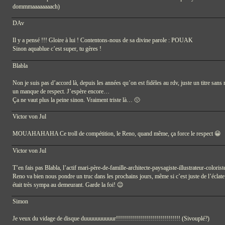
dommmaaaaaaaach)
DAv
Il y a pensé !!! Gloire à lui ! Contentons-nous de sa divine parole : POUAK
Sinon aquablue c’est super, tu gères !
Blabla
Non je suis pas d’accord là, depuis les années qu’on est fidèles au rdv, juste un titre san
un manque de respect. J’espère encore…
Ça ne vaut plus la peine sinon. Vraiment triste là… 🙁
Victor von Jul
MOUAHAHAHA Ce troll de compétition, le Reno, quand même, ça force le respect 😀
Victor von Jul
T’en fais pas Blabla, l’actif mari-père-de-famille-architecte-paysagiste-illustrateur-color
Reno va bien nous pondre un truc dans les prochains jours, même si c’est juste de l’éclat
était très sympa au demeurant. Garde la foi! 😉
Simon
Je veux du vidage de disque duuuuuuuuuur!!!!!!!!!!!!!!!!!!!!!!!!!!!!!!!! (Sivouplé?)