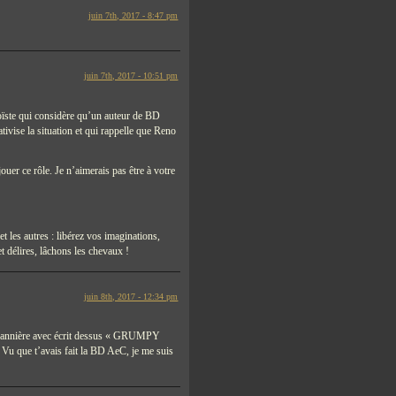
juin 7th, 2017 - 8:47 pm
juin 7th, 2017 - 10:51 pm
ïste qui considère qu’un auteur de BD
ativise la situation et qui rappelle que Reno
uer ce rôle. Je n’aimerais pas être à votre
t les autres : libérez vos imaginations,
t délires, lâchons les chevaux !
juin 8th, 2017 - 12:34 pm
eau/bannière avec écrit dessus « GRUMPY
que t’avais fait la BD AeC, je me suis