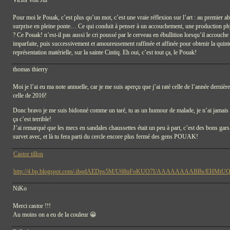
Pour moi le Pouak, c’est plus qu’un mot, c’est une vraie réflexion sur l’art : au premier a
surprise en pleine ponte… Ce qui conduit à penser à un accouchement, une production p
? Ce Pouak! n’est-il pas aussi le cri poussé par le cerveau en ébullition lorsqu’il accouch
imparfaite, puis successivement et amoureusement raffinée et affinée pour obtenir la quinte
représentation matérielle, sur la sainte Cintiq. Eh oui, c’est tout ça, le Pouak!
thomas thierry
Moi je l’ai eu ma note annuelle, car je me suis aperçu que j’ai raté celle de l’année dernière
celle de 2016!
Donc bravo je me suis bidonné comme un taré, tu as un humour de malade, je n’ai jamais au
ça c’est terrible!
J’ai remarqué que les mecs en sandales chaussettes était un peu à part, c’est des bons gar
survet avec, et là tu fera parti du cercle encore plus fermé des gens POUAK!
Castor tillon
http://4.bp.blogspot.com/-ibqdAEDps5M/U68nFoKUO7I/AAAAAAAABBs/EHMtUQd
NiKo
Merci castor !!!
Au moins on a eu de la couleur 😀