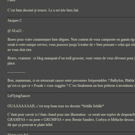
Padls
C’est bien dessiné je trouve. Le u est très bien fait.
Jacques C
@ ALu21 :
Bravo pour votre commentaire bien dégueu. Non content de vous comporter en gamin égo
serait à votre unique service, vous poussez jusqu’à traiter de « bien pensant » celui qui rel
ne vous doit rien.
Bravo, vraiment : ce blog manquait d’un troll grossier, vous venez de vous dévouer pour jo
place.
—————
Bon, maintenant, si on retournait causer entre personnes fréquentables ? Balbylon, Blabla e
qu’est-ce que ce « Pouak » vous suggère ? C’est finalement un bon prétexte à inventions e
LeFlyingSaucer
OUAAAAAAAH, c’est trop beau tous tes dessins *frétille frétille*
C’était pour savoir si t’étais chaud pour une illustration : ce serait une espèce de drap
GRAMPAS » ou juste « GRUMPAS » avec Bernie Sanders, Corbyn et Méluche dessus. Vu 
dit que ça pourrait te plaite héhé
Victor von Jul