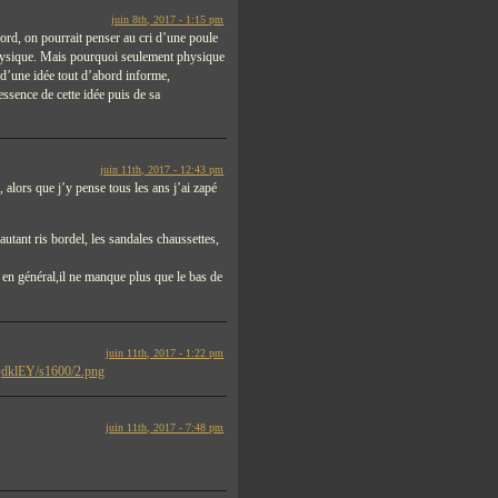
juin 8th, 2017 - 1:15 pm
bord, on pourrait penser au cri d’une poule
hysique. Mais pourquoi seulement physique
e d’une idée tout d’abord informe,
ssence de cette idée puis de sa
juin 11th, 2017 - 12:43 pm
, alors que j’y pense tous les ans j’ai zapé
tant ris bordel, les sandales chaussettes,
s en général,il ne manque plus que le bas de
juin 11th, 2017 - 1:22 pm
klEY/s1600/2.png
juin 11th, 2017 - 7:48 pm