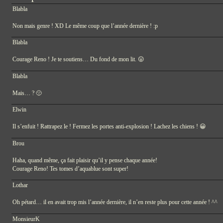
Blabla
Non mais genre ! XD Le même coup que l’année dernière ! :p
Blabla
Courage Reno ! Je te soutiens… Du fond de mon lit. 😛
Blabla
Mais… ? 🙁
Elwin
Il s’enfuit ! Rattrapez le ! Fermez les portes anti-explosion ! Lachez les chiens ! 😀
Brou
Haha, quand même, ça fait plaisir qu’il y pense chaque année!
Courage Reno! Tes tomes d’aquablue sont super!
Lothar
Oh pétard… il en avait trop mis l’année dernière, il n’en reste plus pour cette année ! ^^
MonsieurK