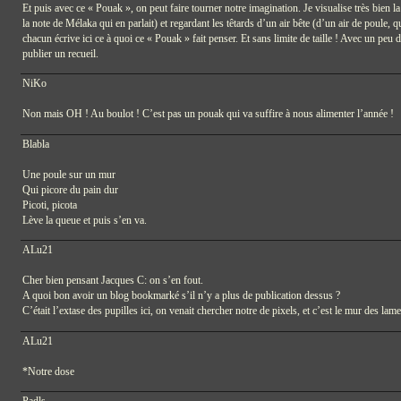
Et puis avec ce « Pouak », on peut faire tourner notre imagination. Je visualise très bien la
la note de Mélaka qui en parlait) et regardant les têtards d’un air bête (d’un air de poule, 
chacun écrive ici ce à quoi ce « Pouak » fait penser. Et sans limite de taille ! Avec un peu 
publier un recueil.
NiKo
Non mais OH ! Au boulot ! C’est pas un pouak qui va suffire à nous alimenter l’année !
Blabla
Une poule sur un mur
Qui picore du pain dur
Picoti, picota
Lève la queue et puis s’en va.
ALu21
Cher bien pensant Jacques C: on s’en fout.
A quoi bon avoir un blog bookmarké s’il n’y a plus de publication dessus ?
C’était l’extase des pupilles ici, on venait chercher notre de pixels, et c’est le mur des lame
ALu21
*Notre dose