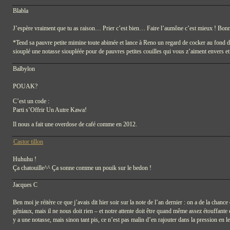
Blabla
J’espère vraiment que tu as raison… Prier c’est bien… Faire l’aumône c’est mieux ! Bonn
*Tend sa pauvre petite mimine toute abimée et lance à Reno un regard de cocker au fond
siouplé une notasse sioupléée pour de pauvres petites couilles​ qui vous z’aiment envers et
Balbylon
POUAK?
C’est un code :
Parti s’Offrir Un Autre Kawa!
Il nous a fait une overdose de café comme en 2012.
Castor tillon
Huhuhu !
Ça chatouille^^ Ça sonne comme un pouik sur le bedon !
Jacques C
Ben moi je réitère ce que j’avais dit hier soir sur la note de l’an dernier : on a de la cha
géniaux, mais il ne nous doit rien – et notre attente doit être quand même assez étouffante e
y a une notasse, mais sinon tant pis, ce n’est pas malin d’en rajouter dans la pression en le