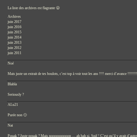
La liste des archives est flagrante 😮
Archives
juin 2017
juin 2016
juin 2015
juin 2014
juin 2013
juin 2012
juin 2011
Noé
Mais juste un extrait de tes boulots, c’est top à voir tout les ans !!!! merci d’avance !!!!!!!
Blabla
Seriously ?
ALu21
Purée non 🙁
Nat
Pouak ? Juste pouak ? Mais noooooooooon … ah bah si. Snif ! C’est qu’il y avait d’autres