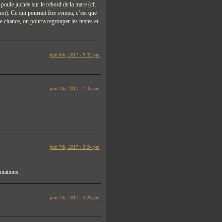
 poule juchée sur le rebord de la mare (cf.
quoi). Ce qui pourrait être sympa, c’est que
de chance, on pourra regrouper les textes et
juin 6th, 2017 - 9:32 pm
juin 7th, 2017 - 1:35 pm
juin 7th, 2017 - 3:24 pm
ntations.
juin 7th, 2017 - 3:28 pm