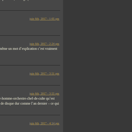
juin 6th, 2017 - 1:05 pm
juin 6th, 2017 - 2:24 pm
s même un mot d’explication c’est vraiment
juin 6th, 2017 - 3:51 pm
juin 6th, 2017 - 3:55 pm
iste-homme-orchestre-chef-de-culte qu’est
e de disque dur comme l’an dernier – ce qui
juin 6th, 2017 - 4:14 pm