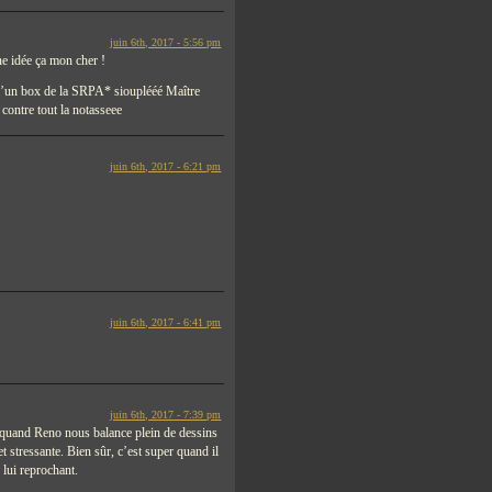
juin 6th, 2017 - 5:56 pm
e idée ça mon cher !
 d’un box de la SRPA* siouplééé Maître
 contre tout la notasseee
juin 6th, 2017 - 6:21 pm
juin 6th, 2017 - 6:41 pm
juin 6th, 2017 - 7:39 pm
nce quand Reno nous balance plein de dessins
t stressante. Bien sûr, c’est super quand il
 lui reprochant.